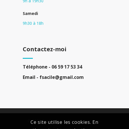
9h à 19h30
Samedi
9h30 à 18h
Contactez-moi
Téléphone -
06 59 17 53 34
Email -
fsacile@gmail.com
© 2021 Sophrologue-Hypnotherapeute-
Ce site utilise les cookies. En
paris.fr. Tout droits réservés.