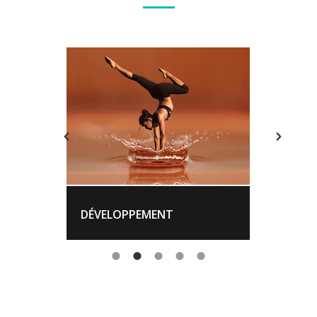
DÉVELOPPEMENT
PRÉP
PERSONNEL